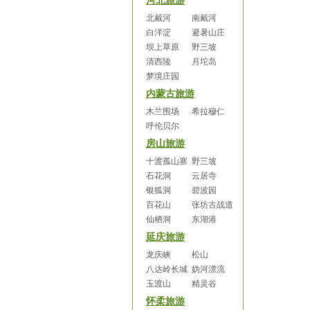
河北旅游
北戴河
南戴河
白洋淀
避暑山庄
坝上草原
野三坡
清西陵
月坨岛
梦境庄园
内蒙古旅游
木兰围场
希拉穆仁
呼伦贝尔
房山旅游
十渡孤山寨
野三坡
石花洞
云居寺
银狐洞
碧波园
百花山
张坊古战道
仙栖洞
东湖港
延庆旅游
龙庆峡
松山
八达岭长城
妫河漂流
玉渡山
精灵谷
怀柔旅游