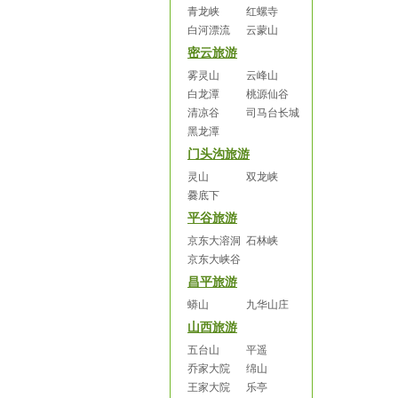
青龙峡
红螺寺
白河漂流
云蒙山
密云旅游
雾灵山
云峰山
白龙潭
桃源仙谷
清凉谷
司马台长城
黑龙潭
门头沟旅游
灵山
双龙峡
爨底下
平谷旅游
京东大溶洞
石林峡
京东大峡谷
昌平旅游
蟒山
九华山庄
山西旅游
五台山
平遥
乔家大院
绵山
王家大院
乐亭