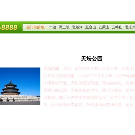
天坛公园
天坛公园
：
是明、清两代帝王祭天祈谷之处，始建于
古代祭祀性建筑群，占地约
270
万平方米，以严谨的
饰而著称于世。天坛有恒墙两重，形成内外坛，坛墙
谷两坛的总称。主要建筑在内坛，圜丘坛在南、祈谷
墙相隔。圜丘坛内主要建筑有圜丘坛、皇穹宇等；祈
等，内坛西墙内有斋宫，外坛西墙内有神乐署。地址