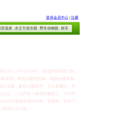
明永乐十八年
(1420
年
)
，是我国现存最大的
建筑布局、奇特的建筑结构、瑰丽的建筑装
南方北圆，象征天圆地方。天坛是圜丘、祈
坛在北，二坛同在一条南北轴线上，中间有
谷坛内主要建筑有祈年殿、皇乾殿、祈年门
：崇文区天坛路。