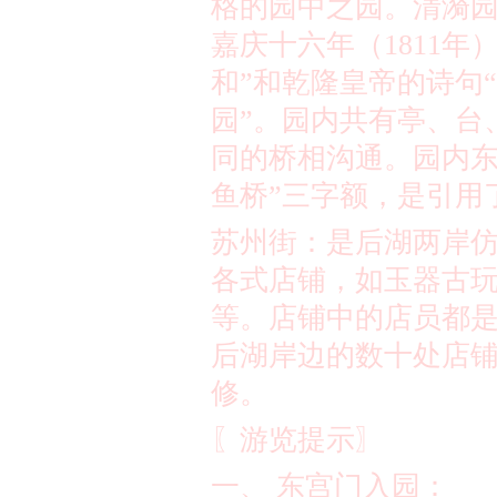
格的园中之园。清漪
嘉庆十六年（
1811
年
和
”
和乾隆皇帝的诗句
“
园
”
。园内共有亭、台
同的桥相沟通。园内
鱼桥
”
三字额，是引用
苏州街：是后湖两岸
各式店铺，如玉器古
等。店铺中的店员都
后湖岸边的数十处店
修。
〖游览提示〗
一、 东宫门入园：