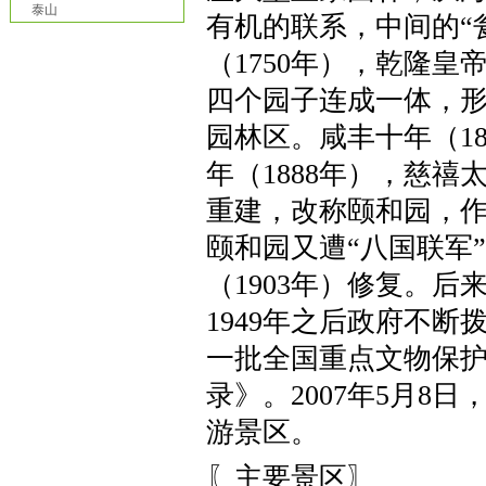
泰山
有机的联系，中间的
“
（
1750
年），乾隆皇
四个园子连成一体，
园林区。咸丰十年（
1
年（
1888
年），慈禧
重建，改称颐和园，
颐和园又遭
“
八国联军
”
（
1903
年）修复。后
1949
年之后政府不断
一批全国重点文物保
录》。
2007
年
5
月
8
日
游景区。
〖主要景区〗