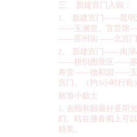
三、 新建宫门入园：
1
、 新建宫门
——
昆明
——
玉澜堂、宜芸馆
——
苏州街
——
北宫
2
、 新建宫门
——
南湖
——
耕织图景区
——
寿堂
——
德和园
——
宫门。（约
3
小时行程
旅游小贴士
1.
去颐和园最好是阳
幻。站在佛香阁上可
精美。