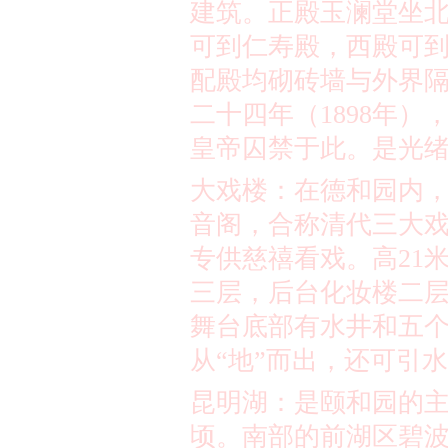
建筑。正殿玉澜堂坐
可到仁寿殿，西殿可
配殿均砌砖墙与外界
二十四年（
1898
年）
皇帝囚禁于此。是光
大戏楼：在德和园内
音阁，合称清代三大
专供慈禧看戏。高
21
三层，后台化妆楼二
舞台底部有水井和五
从
“
地
”
而出，还可引水
昆明湖：是颐和园的
顷
。南部的前湖区碧