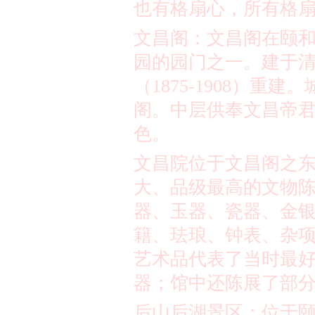
也有格扇心，所有格
文昌阁：文昌阁在颐
园的园门之一。建于
（
1875-1908
）重建。
阁。中层供奉
文昌帝
色。
文昌院位于文昌阁之
大、品级最高的文物陈
器、玉器、瓷器、金
籍、珐琅、钟表、杂
艺术品代表了当时最
器；馆中还陈展了部
后山后湖景区：位于