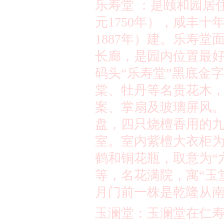
乐寿堂 ：是颐和园居
元
1750
年），咸丰十
1887
年）建。乐寿堂
长廊，是园内位置最
码头
“
乐寿堂
”
黑底金字
棠、牡丹等名贵花木
案、掌扇及玻璃屏风
盘，四只烧檀香用的
室。室内紫檀大衣柜
鹤和铜花瓶，取意为
“
等，名花满院，寓
“
玉
月门前一株是乾隆从
玉澜堂：玉澜堂在仁