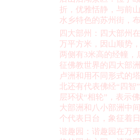
折，优雅恬静，与前
水乡特色的苏州街，
四大部州：四大部州
万平方米
，因山顺势
两侧有
3
米
高的经幢，
征佛教世界的四大部
卢洲和用不同形式的
北还有代表佛经
“
四智
”
层环状
“
相轮
”
，表示佛
大部洲和八小部洲中
个代表日台，象征着
谐趣园：谐趣园在万