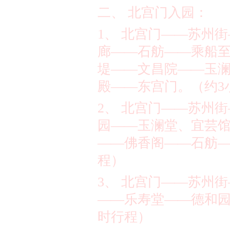
二、 北宫门入园：
1
、 北宫门
——
苏州街
廊
——
石舫
——
乘船
堤
——
文昌院
——
玉
殿
——
东宫门。（约
3
2
、 北宫门
——
苏州街
园
——
玉澜堂、宜芸
——
佛香阁
——
石舫
程）
3
、 北宫门
——
苏州街
——
乐寿堂
——
德和
时行程）