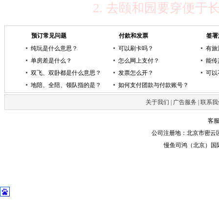
2.
去颐和园要穿便于