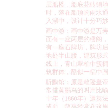
层船楼，船底花砖铺
时，落在船顶的雨水
入湖中，设计十分巧
画中游：画中游是万
面有一座两层的楼阁
有一座石牌坊，牌坊
地处半山腰，建筑形
线上，青山翠柏中簇
筑群体，酷似一幅中
听鹂馆：原是乾隆皇
常借黄鹂鸟的叫声比
十年（
1860
年）遭英
成前，慈禧经常在这