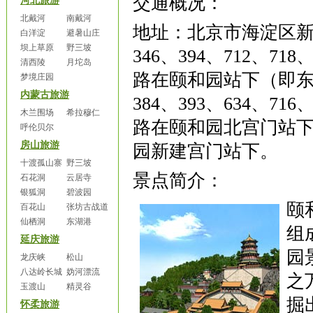
交通概况：
河北旅游
北戴河
南戴河
地址：北京市海淀区
白洋淀
避暑山庄
坝上草原
野三坡
346
、
394
、
712
、
718
清西陵
月坨岛
路在颐和园站下（即东
梦境庄园
内蒙古旅游
384
、
393
、
634
、
716
木兰围场
希拉穆仁
路在颐和园北宫门站下
呼伦贝尔
房山旅游
园新建宫门站下。
十渡孤山寨
野三坡
景点简介：
石花洞
云居寺
银狐洞
碧波园
颐
百花山
张坊古战道
仙栖洞
东湖港
组
延庆旅游
园
龙庆峡
松山
八达岭长城
妫河漂流
之
玉渡山
精灵谷
掘
怀柔旅游