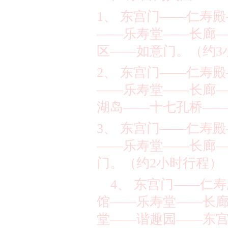
1
、 东宫门
——
仁寿殿
——
乐寿堂
——
长廊
区
——
如意门。（约
3
2
、 东宫门
——
仁寿殿
——
乐寿堂
——
长廊
湖岛
——
十七孔桥
—
3
、 东宫门
——
仁寿殿
——
乐寿堂
——
长廊
门。（约
2
小时行程）
4
、
东宫门
——
仁寿
馆
——
乐寿堂
——
长
堂
——
谐趣园
——
东