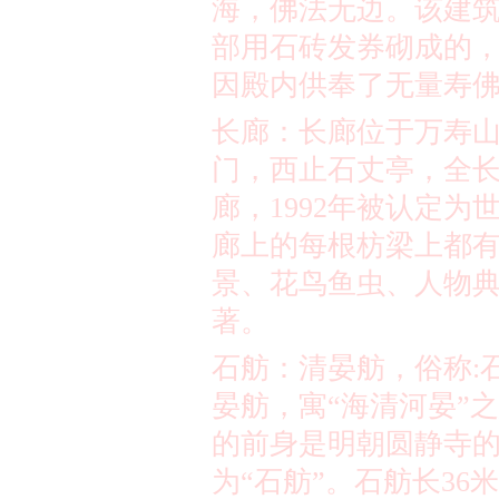
海，佛法无边。该建
部用石砖发券砌成的
因殿内供奉了无量寿
长廊：长廊位于万寿
门，西止石丈亭，全
廊，
1992
年被认定为
廊上的每根枋梁上都
景、花鸟鱼虫、人物
著。
石舫：清晏舫，俗称
:
晏舫，寓
“
海清河晏
”
之
的前身是明朝圆静寺
为
“
石舫
”
。石舫长
36
米