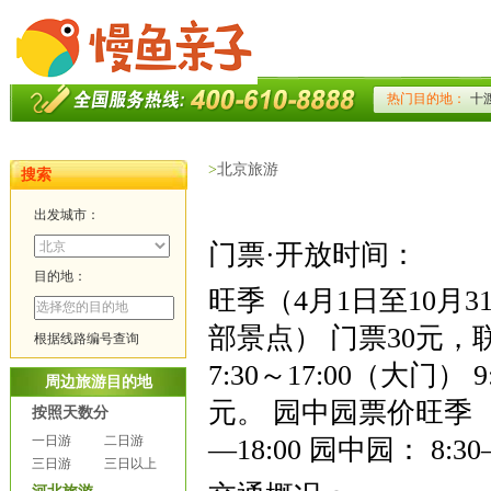
>
北京旅游
搜索
出发城市：
门票·开放时间：
目的地：
旺季（
4
月
1
日
至
10
月
3
部景点） 门票
30
元，
根据线路编号查询
7:30
～
17:00
（大门）
9
周边旅游目的地
元。 园中园票价旺季 
按照天数分
一日游
二日游
—
18:00
园中园：
8:30
三日游
三日以上