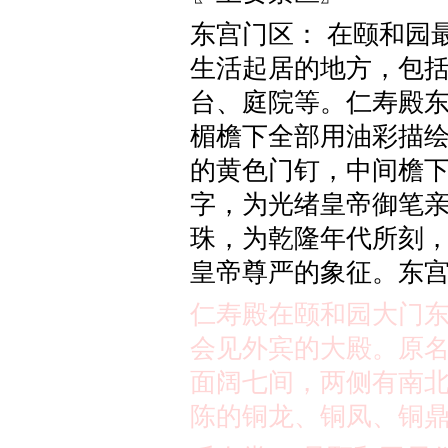
东宫门区： 在颐和园
生活起居的地方，包
台、庭院等。仁寿殿
楣檐下全部用油彩描
的黄色门钉，中间檐
字，为光绪皇帝御笔
珠，为乾隆年代所刻
皇帝尊严的象征。东
仁寿殿在颐和园大门
会见外宾的大殿。原
面阔七间，两侧有南
陈的铜龙、铜凤、铜