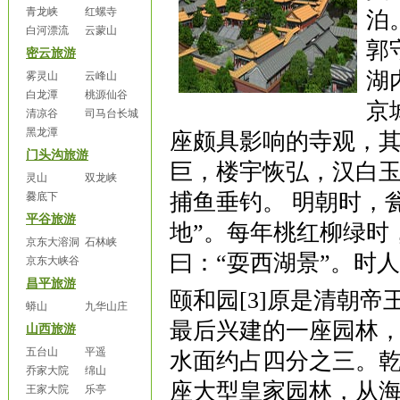
青龙峡
红螺寺
泊
白河漂流
云蒙山
郭
密云旅游
湖
雾灵山
云峰山
白龙潭
桃源仙谷
京
清凉谷
司马台长城
黑龙潭
座颇具影响的寺观，
门头沟旅游
巨，楼宇恢弘，汉白
灵山
双龙峡
捕鱼垂钓。 明朝时，
爨底下
平谷旅游
地
”
。每年桃红柳绿时
京东大溶洞
石林峡
曰：
“
耍西湖景
”
。时人
京东大峡谷
昌平旅游
颐和园
[3]
原是清朝帝
蟒山
九华山庄
最后兴建的一座园林
山西旅游
五台山
平遥
水面约占四分之三。
乔家大院
绵山
座大型皇家园林，从
王家大院
乐亭