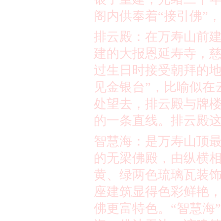
阁内供奉着
“
接引佛
”
，
排云殿：在万寿山前
建的大报恩延寿寺，
过生日时接受朝拜的
见金银台
”
，比喻似在
处望去，排云殿与牌
的一条直线。排云殿
智慧海：是万寿山顶
的无梁佛殿，由纵横
黄、绿两色琉璃瓦装
座建筑显得色彩鲜艳
佛更富特色。
“
智慧海
”