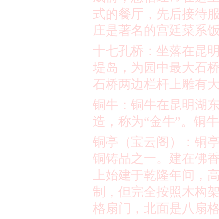
式的餐厅，先后接待
庄是著名的宫廷菜系
十七孔桥：坐落在昆
堤岛，为园中最大石
石桥两边栏杆上雕有
铜牛：铜牛在昆明湖
造，称为
“
金牛
”
。铜牛
铜亭（宝云阁）：铜
铜铸品之一。建在佛
上始建于乾隆年间，
制，但完全按照木构
格扇门，北面是八扇