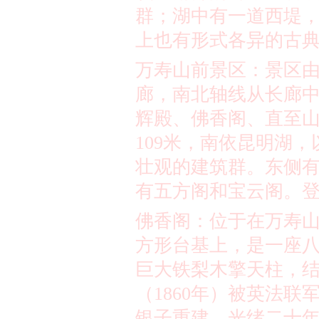
群；湖中有一道西堤
上也有形式各异的古
万寿山前景区：景区
廊，南北轴线从长廊
辉殿、佛香阁、直至
109
米
，南依昆明湖，
壮观的建筑群。东侧
有五方阁和宝云阁。
佛香阁：位于在万寿
方形台基上，是一座
巨大铁梨木擎天柱，
（
1860
年）被英法联
银子重建，光绪二十