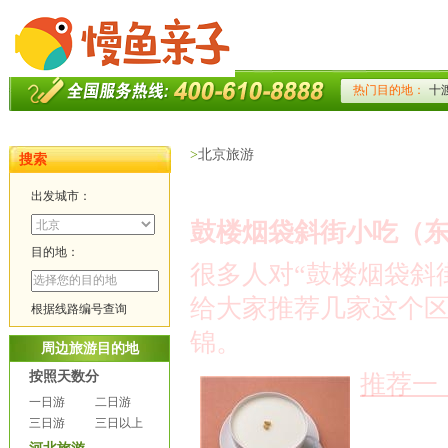
>
北京旅游
搜索
出发城市：
鼓楼烟袋斜街小吃（
目的地：
很多人对“鼓楼烟袋斜
给大家推荐几家这个
根据线路编号查询
锦。
周边旅游目的地
按照天数分
推荐一
一日游
二日游
三日游
三日以上