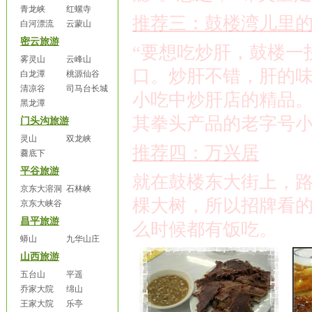
青龙峡
红螺寺
推荐三：鼓楼湾儿里
白河漂流
云蒙山
密云旅游
“要想吃炒肝，鼓楼一
雾灵山
云峰山
口。炒肝不错，肝的
白龙潭
桃源仙谷
清凉谷
司马台长城
小吃中炒肝店的精品
黑龙潭
其拳头产品的老字号
门头沟旅游
灵山
双龙峡
推荐四：万兴居
爨底下
平谷旅游
就在鼓楼东大街上，
京东大溶洞
石林峡
棵大树，所以招牌看
京东大峡谷
昌平旅游
么时候都有饭吃。
蟒山
九华山庄
山西旅游
五台山
平遥
乔家大院
绵山
王家大院
乐亭