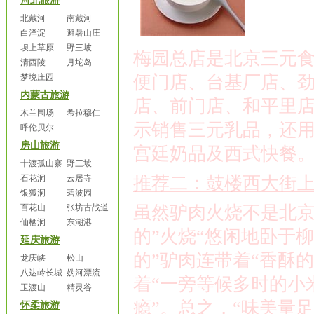
河北旅游
北戴河
南戴河
白洋淀
避暑山庄
坝上草原
野三坡
梅园总店是北京三元
清西陵
月坨岛
梦境庄园
便门店、台基厂店、
内蒙古旅游
店、前门店、和平里
木兰围场
希拉穆仁
示销售三元乳品，还
呼伦贝尔
房山旅游
宫廷奶品及西式快餐
十渡孤山寨
野三坡
石花洞
云居寺
推荐二：鼓楼西大街
银狐洞
碧波园
百花山
张坊古战道
虽然驴肉火烧不是北京
仙栖洞
东湖港
的”火烧“悠闲地卧于柳
延庆旅游
的”驴肉连带着“香酥
龙庆峡
松山
八达岭长城
妫河漂流
着“一旁等候多时的小
玉渡山
精灵谷
瘾”。总之，“味美量足
怀柔旅游