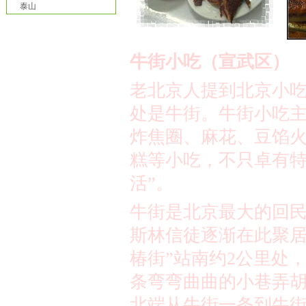
泰山
牛街小吃（宣武区）
老北京人提到北京小
处是牛街。牛街小吃
炸焦圈、麻花、豆馅
糕等小吃，不只卓有特
活”。
牛街是北京最大的回
斯林信徒逐渐在此聚居
椿街”站南约
2
公里
处，
条弯弯曲曲的小巷弄
北端从牛街一条到牛