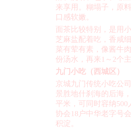
来享用。糊塌子，原
口感软嫩。
面茶比较特别，是用
芝麻盐配着吃，香咸
菜有荤有素，像酱牛
份汤水，再来
1
～
2
个
九门小吃（西城区）
京城九门传统小吃公
景胜地什刹海的后海
平米，可同时容纳
500
协会
18
户中华老字号
积淀。