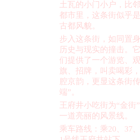
土瓦的小门小户，比
都市里，这条街似乎
古都风貌。
步入这条街，如同置
历史与现实的撞击。它
们提供了一个游览、
旗、招牌，叫卖喝彩
腔京韵，更显这条街传
端”。
王府井小吃街为“金街
一道亮丽的风景线。
乘车路线：乘
20
、
37
1
号线王府井站下。