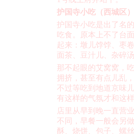
护国寺小吃（西城区
护国寺小吃是出了名
吃食。原本上不了台
起来：墩儿饽饽、枣
面茶、豆汁儿、杂碎
那不起眼的艾窝窝，
拥挤，甚至有点儿乱
不过等吃到地道京味
有这样的气氛才和这
店里从早到晚一直营
不同，早餐一般会另
酥、烧饼、包子、螺