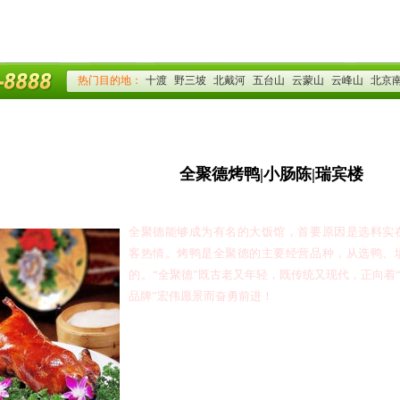
全聚德烤鸭|小肠陈|瑞宾楼
全聚德能够成为有名的大饭馆，首要原因是选料实
客热情。烤鸭是全聚德的主要经营品种，从选鸭、
的。
“
全聚德
”
既古老又年轻，既传统又现代，正向着
品牌
”
宏伟愿景而奋勇前进！