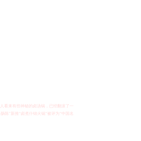
人看来有些神秘的卤汤锅，已经翻滚了一
陈”新推“卤煮什锦火锅”被评为“中国名