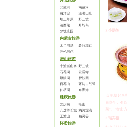
河北旅游
北戴河
南戴河
白洋淀
避暑山庄
坝上草原
野三坡
清西陵
月坨岛
2.
小肠陈
梦境庄园
内蒙古旅游
木兰围场
希拉穆仁
呼伦贝尔
房山旅游
十渡孤山寨
野三坡
石花洞
云居寺
银狐洞
碧波园
百花山
张坊古战道
仙栖洞
东湖港
点评
:
提起享
延庆旅游
百多年。有四
龙庆峡
松山
菜”。
地址
:
八达岭长城
妫河漂流
玉渡山
精灵谷
3.
瑞宾楼
怀柔旅游