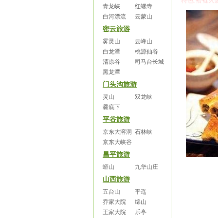
特色
:
褡裢火
青龙峡
红螺寺
白河漂流
云蒙山
密云旅游
雾灵山
云峰山
白龙潭
桃源仙谷
清凉谷
司马台长城
黑龙潭
门头沟旅游
灵山
双龙峡
爨底下
平谷旅游
京东大溶洞
石林峡
京东大峡谷
昌平旅游
蟒山
九华山庄
山西旅游
五台山
平遥
乔家大院
绵山
王家大院
乐亭