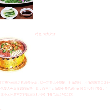
特色
:
卤煮火烧
誉京华的传统名吃卤煮火烧，就一定要说小肠陈。时光流转，小肠陈家那口让外
代传人先后在锅前执掌生意，而享用过汤锅中各色卤品的顾客已不计其数。“小肠
方庄小区环岛南芳群园三区
11
号楼
订餐电话
:67620251