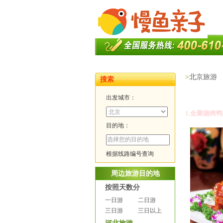
>
北京旅游
搜索
出发城市：
1.
全聚德烤鸭
目的地：
根据线路编号查询
周边旅游目的地
按照天数分
一日游
二日游
三日游
三日以上