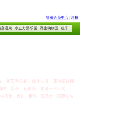
在，厨工手艺精，操作认真；店伙招待顾
填喂、宰杀，到烧烤，都是一丝不苟
“
中国第一餐饮，世界一流美食，国际知名