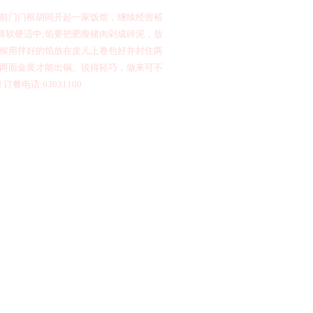
前门门框胡同开起一家饭馆，继续经营褡
得软硬适中
;
馅要把肥瘦猪肉剁成碎泥，放
候用拌好的馅放在皮儿上卷包好并封住两
两面金黄才能出锅。说得轻巧，做来可不
同
订餐电话
:63031100