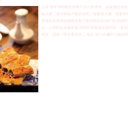
烧
点评
:
当年润明楼里的两个伙计罗虎祥、郝家瑞合伙在
裢火烧，成为家喻户晓的名吃。做褡裢火烧，面要和
进葱姜后再用由猪棒骨和小柴鸡炖的高汤打馅
;
包的时
头，上铛时拉成扁长形
;
煎的时候要放在饼铛里，直到
简单，没有一样不要功夫。
地址
:
前门大栅栏门框胡