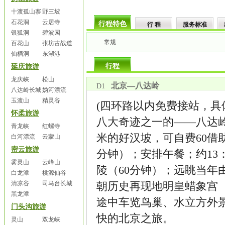
十渡孤山寨
野三坡
石花洞
云居寺
行程特色
行 程
服务标准
银狐洞
碧波园
常规
百花山
张坊古战道
仙栖洞
东湖港
行程
延庆旅游
龙庆峡
松山
北京—八达岭
D1
八达岭长城
妫河漂流
玉渡山
精灵谷
(四环路以内免费接站，具体
怀柔旅游
八大奇迹之一的——八达岭长
青龙峡
红螺寺
米的好汉坡，可自费60借
白河漂流
云蒙山
密云旅游
分钟）；安排午餐；约13
雾灵山
云峰山
陵（60分钟）；远眺当
白龙潭
桃源仙谷
清凉谷
司马台长城
朝历史再现地明皇蜡象宫（
黑龙潭
途中车览鸟巢、水立方外景
门头沟旅游
快的北京之旅。
灵山
双龙峡