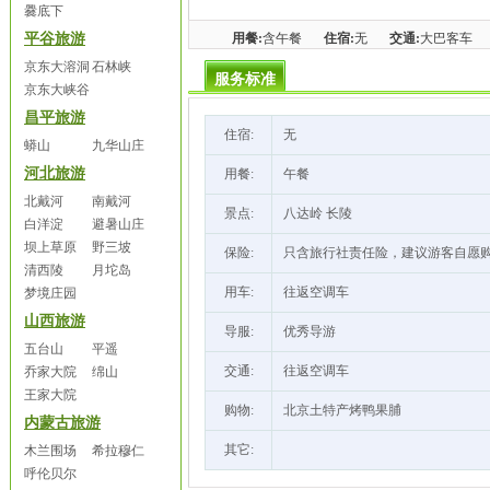
爨底下
平谷旅游
用餐:
含午餐
住宿:
无
交通:
大巴客车
京东大溶洞
石林峡
服务标准
京东大峡谷
昌平旅游
住宿:
无
蟒山
九华山庄
河北旅游
用餐:
午餐
北戴河
南戴河
景点:
八达岭 长陵
白洋淀
避暑山庄
坝上草原
野三坡
保险:
只含旅行社责任险，建议游客自愿
清西陵
月坨岛
用车:
往返空调车
梦境庄园
山西旅游
导服:
优秀导游
五台山
平遥
交通:
往返空调车
乔家大院
绵山
王家大院
购物:
北京土特产烤鸭果脯
内蒙古旅游
其它:
木兰围场
希拉穆仁
呼伦贝尔