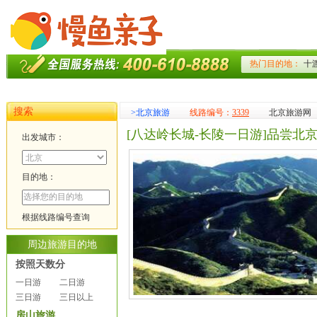
搜索
>
北京旅游
线路编号：
3339
北京旅游网
[八达岭长城-长陵一日游]品尝北
出发城市：
目的地：
根据线路编号查询
周边旅游目的地
按照天数分
一日游
二日游
三日游
三日以上
房山旅游