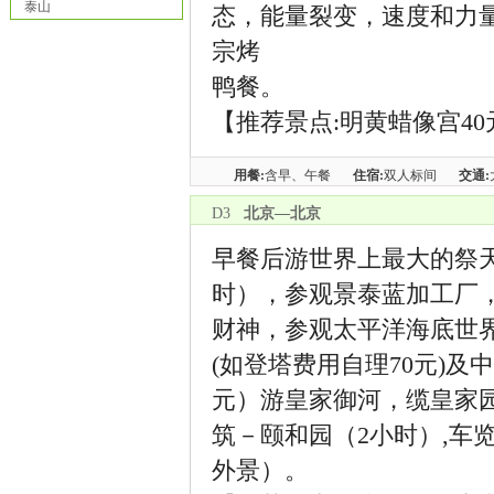
泰山
态，能量裂变，速度和力
宗烤
鸭餐。
【推荐景点:明黄蜡像宫40
用餐:
含早、午餐
住宿:
双人标间
交通:
D3
北京—北京
早餐后游世界上最大的祭天
时），参观景泰蓝加工厂
财神，参观太平洋海底世
(如登塔费用自理70元)
元）游皇家御河，缆皇家
筑－颐和园（2小时）,车
外景）。