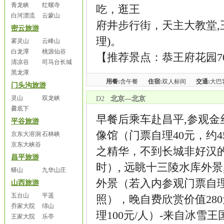
青龙峡
红螺寺
吃，逛王
白河漂流
云蒙山
府井步行街，天主大教堂,
密云旅游
理)。
雾灵山
云峰山
白龙潭
桃源仙谷
【推荐景点：恭王府花园7
清凉谷
司马台长城
黑龙潭
用餐:
含午餐
住宿:
双人标间
交通:
大巴
门头沟旅游
灵山
双龙峡
D2
北京—北京
爨底下
早餐后乘车赴昌平,参观金
平谷旅游
像馆（门票自理40元，约4
京东大溶洞
石林峡
京东大峡谷
之精华，不到长城非好汉的
昌平旅游
时）, 远眺十三陵水库外
蟒山
九华山庄
外景（若入内参观门票自理,
山西旅游
五台山
平遥
照），晚自费欣赏价值28
乔家大院
绵山
理100元/人）-来自冰
王家大院
乐亭