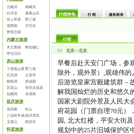
北戴河
南戴河
白洋淀
避暑山庄
行程特色
行 程
服务标准
坝上草原
野三坡
清西陵
月坨岛
梦境庄园
行程
内蒙古旅游
木兰围场
希拉穆仁
D1
北京—北京
呼伦贝尔
房山旅游
早餐后赴天安门广场，参
十渡孤山寨
野三坡
除外，观外景）,观雄伟的
石花洞
云居寺
后游览皇家宫殿建筑群－故
银狐洞
碧波园
百花山
张坊古战道
解我国灿烂的历史和悠久
仙栖洞
东湖港
国家大剧院外景及人民大会
延庆旅游
龙庆峡
松山
府花园（门票自理70元）
八达岭长城
妫河漂流
园, 北大红楼，平安大街
玉渡山
精灵谷
规划中的25片旧城保护区
怀柔旅游