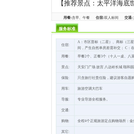
【推荐景点：太平洋海底世界
用餐:
含早、午餐
住宿:
双人标间
交通:
服务标准
A：市区普标（二星）、商标（三星
住宿:
间，产生自然单房差需补交； C：
用餐:
早餐2个、正餐3个（十人一桌、八菜
景点:
天安门广场 故宫 八达岭长城 颐和园
保险:
只含旅行社责任险，建议游客自愿
用车:
旅游空调大巴车
导服:
专业导游全程服务。
交通:
购物:
全程4个正规旅游定点购物场所：金
其它: